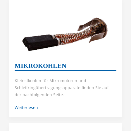
MIKROKOHLEN
Kleinstkohlen für Mikromotoren und
Schleifringübertragungsapparate finden Sie auf
der nachfolgenden Seite.
Weiterlesen